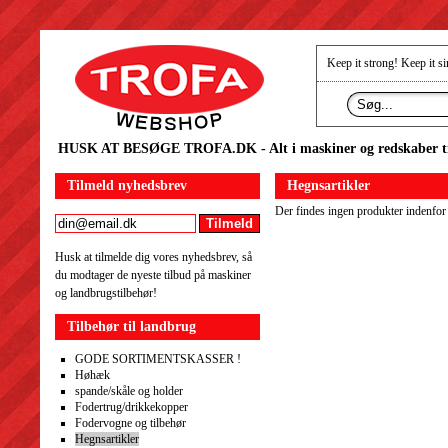
Keep it strong! Keep it si
HUSK AT BESØGE TROFA.DK - Alt i maskiner og redskaber til
Tilmeld nyhedsbrev
Hegnsartikler
Der findes ingen produkter indenfor d
Husk at tilmelde dig vores nyhedsbrev, så
du modtager de nyeste tilbud på maskiner
og landbrugstilbehør!
Tilbehør til landbrug
GODE SORTIMENTSKASSER !
Høhæk
spande/skåle og holder
Fodertrug/drikkekopper
Fodervogne og tilbehør
Hegnsartikler