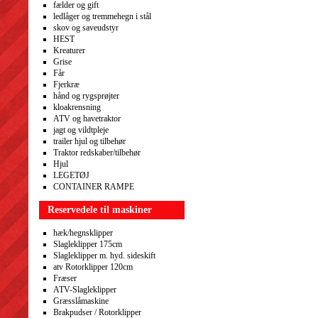
fælder og gift
ledlåger og tremmehegn i stål
skov og saveudstyr
HEST
Kreaturer
Grise
Får
Fjerkræ
hånd og rygsprøjter
kloakrensning
ATV og havetraktor
jagt og vildtpleje
trailer hjul og tilbehør
Traktor redskaber/tilbehør
Hjul
LEGETØJ
CONTAINER RAMPE
Reservedele til maskiner
hæk/hegnsklipper
Slagleklipper 175cm
Slagleklipper m. hyd. sideskift
atv Rotorklipper 120cm
Fræser
ATV-Slagleklipper
Græsslåmaskine
Brakpudser / Rotorklipper